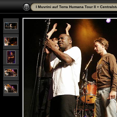
I Muvrini auf Terra Humana Tour II
»
Centralst